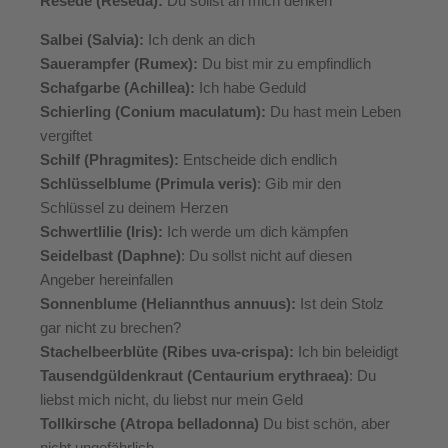
Resede (Reseda):
Du sollst an mich denken
Salbei (Salvia):
Ich denk an dich
Sauerampfer (Rumex):
Du bist mir zu empfindlich
Schafgarbe (Achillea):
Ich habe Geduld
Schierling (Conium maculatum):
Du hast mein Leben
vergiftet
Schilf (Phragmites):
Entscheide dich endlich
Schlüsselblume (Primula veris)
: Gib mir den
Schlüssel zu deinem Herzen
Schwertlilie (Iris):
Ich werde um dich kämpfen
Seidelbast (Daphne)
: Du sollst nicht auf diesen
Angeber hereinfallen
Sonnenblume (Heliannthus annuus):
Ist dein Stolz
gar nicht zu brechen?
Stachelbeerblüte (Ribes uva-crispa):
Ich bin beleidigt
Tausendgüldenkraut (Centaurium erythraea)
: Du
liebst mich nicht, du liebst nur mein Geld
Tollkirsche (Atropa belladonna)
Du bist schön, aber
nicht ungefährlich