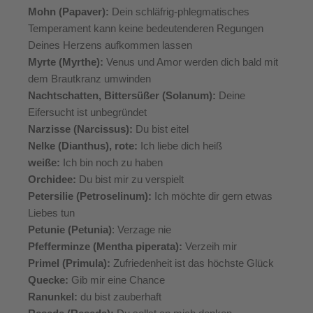
Mohn (Papaver):
Dein schläfrig-phlegmatisches
Temperament kann keine bedeutenderen Regungen
Deines Herzens aufkommen lassen
Myrte (Myrthe):
Venus und Amor werden dich bald mit
dem Brautkranz umwinden
Nachtschatten, Bittersüßer (Solanum):
Deine
Eifersucht ist unbegründet
Narzisse (Narcissus):
Du bist eitel
Nelke (Dianthus), rote:
Ich liebe dich heiß
weiße:
Ich bin noch zu haben
Orchidee:
Du bist mir zu verspielt
Petersilie (Petroselinum):
Ich möchte dir gern etwas
Liebes tun
Petunie (Petunia)
: Verzage nie
Pfefferminze (Mentha piperata):
Verzeih mir
Primel (Primula):
Zufriedenheit ist das höchste Glück
Quecke:
Gib mir eine Chance
Ranunkel:
du bist zauberhaft