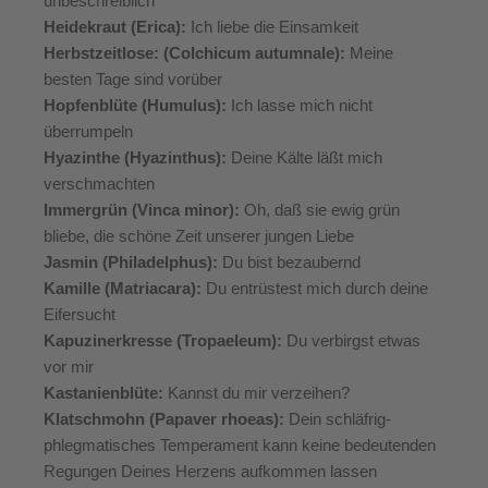
unbeschreiblich
Heidekraut (Erica):
Ich liebe die Einsamkeit
Herbstzeitlose: (Colchicum autumnale):
Meine
besten Tage sind vorüber
Hopfenblüte (Humulus):
Ich lasse mich nicht
überrumpeln
Hyazinthe (Hyazinthus):
Deine Kälte läßt mich
verschmachten
Immergrün (Vinca minor):
Oh, daß sie ewig grün
bliebe, die schöne Zeit unserer jungen Liebe
Jasmin (Philadelphus):
Du bist bezaubernd
Kamille (Matriacara):
Du entrüstest mich durch deine
Eifersucht
Kapuzinerkresse (Tropaeleum):
Du verbirgst etwas
vor mir
Kastanienblüte:
Kannst du mir verzeihen?
Klatschmohn (Papaver rhoeas):
Dein schläfrig-
phlegmatisches Temperament kann keine bedeutenden
Regungen Deines Herzens aufkommen lassen