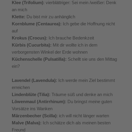
Klee (Trifolium)
: vierblättriger: Sei mein /weißer: Denk
an mich
Klette:
Du bist mir zu anhänglich
Kornblume (Centaurea):
Ich gebe die Hoffnung nicht
auf
Krokus (Crocus):
Ich brauche Bedenkzeit
Kürbis (Cucurbita):
Mit dir wollte ich in dem
verborgensten Winkel der Erde wohnen
Küchenschelle (Pulsatilla):
Schellt sie uns den Mittag
ein?
Lavendel (Lavendula):
Ich werde mein Ziel bestimmt
erreichen
Lindenblüte (Tilia):
Träume süß und denke an mich
Löwenmaul (Antirrhinum):
Du bringst meine guten
Vorsätze ins Wanken
Märzenbecher (Scilla)
: ich will nicht länger warten
Malve (Malva):
Ich schätze dich als meinen besten
Freund