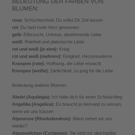
BEDEUTUNG DER FARBEN VON
BLUMEN:
rosa:
Schüchternheit, Du sollst Dir Zeit lassen
rot
: Du hast mein Herz gewonnen
gelb
: Eifersucht, Untreue, abnehmende Liebe
weiß:
Reinheit und platonische Liebe
rot und weiß (je eine):
Krieg
rot und weiß (mehrere):
Einigkeit, Herzenswärme
Knospen
(rote):
Hoffnung, die Liebe erwacht
Knospen (weiße)
: Zärtlichkeit, zu jung für die Liebe
Bedeutung anderer Blumen:
Akelei (Aquilegia):
Ich halte dich für einen Schwächling
Angelika (Angelica):
Es braucht ja niemand zu wissen,
wenn wir uns küssen
Alpenrose (Rhododendron):
Wann sehen wir uns
wieder?
Alpenveilchen (Cyclamen):
Sie sind mir gleichgültig