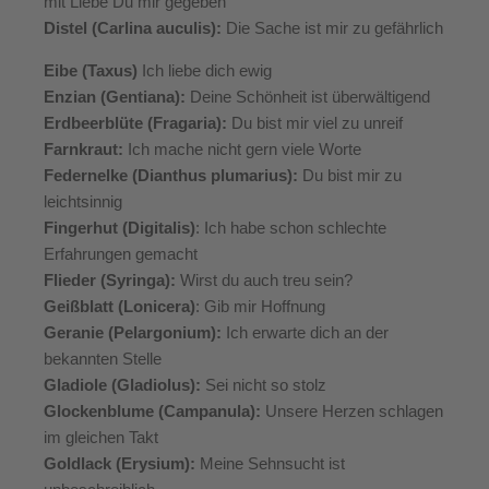
mit Liebe Du mir gegeben
Distel (Carlina auculis):
Die Sache ist mir zu gefährlich
Eibe (Taxus)
Ich liebe dich ewig
Enzian (Gentiana):
Deine Schönheit ist überwältigend
Erdbeerblüte (Fragaria):
Du bist mir viel zu unreif
Farnkraut:
Ich mache nicht gern viele Worte
Federnelke (Dianthus plumarius):
Du bist mir zu
leichtsinnig
Fingerhut (Digitalis)
: Ich habe schon schlechte
Erfahrungen gemacht
Flieder (Syringa):
Wirst du auch treu sein?
Geißblatt (Lonicera)
: Gib mir Hoffnung
Geranie (Pelargonium):
Ich erwarte dich an der
bekannten Stelle
Gladiole (Gladiolus):
Sei nicht so stolz
Glockenblume (Campanula):
Unsere Herzen schlagen
im gleichen Takt
Goldlack (Erysium):
Meine Sehnsucht ist